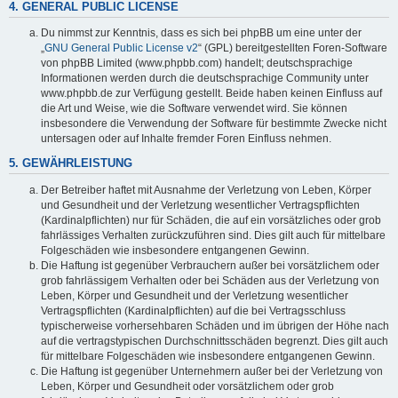
4. GENERAL PUBLIC LICENSE
Du nimmst zur Kenntnis, dass es sich bei phpBB um eine unter der
„
GNU General Public License v2
“ (GPL) bereitgestellten Foren-Software
von phpBB Limited (www.phpbb.com) handelt; deutschsprachige
Informationen werden durch die deutschsprachige Community unter
www.phpbb.de zur Verfügung gestellt. Beide haben keinen Einfluss auf
die Art und Weise, wie die Software verwendet wird. Sie können
insbesondere die Verwendung der Software für bestimmte Zwecke nicht
untersagen oder auf Inhalte fremder Foren Einfluss nehmen.
5. GEWÄHRLEISTUNG
Der Betreiber haftet mit Ausnahme der Verletzung von Leben, Körper
und Gesundheit und der Verletzung wesentlicher Vertragspflichten
(Kardinalpflichten) nur für Schäden, die auf ein vorsätzliches oder grob
fahrlässiges Verhalten zurückzuführen sind. Dies gilt auch für mittelbare
Folgeschäden wie insbesondere entgangenen Gewinn.
Die Haftung ist gegenüber Verbrauchern außer bei vorsätzlichem oder
grob fahrlässigem Verhalten oder bei Schäden aus der Verletzung von
Leben, Körper und Gesundheit und der Verletzung wesentlicher
Vertragspflichten (Kardinalpflichten) auf die bei Vertragsschluss
typischerweise vorhersehbaren Schäden und im übrigen der Höhe nach
auf die vertragstypischen Durchschnittsschäden begrenzt. Dies gilt auch
für mittelbare Folgeschäden wie insbesondere entgangenen Gewinn.
Die Haftung ist gegenüber Unternehmern außer bei der Verletzung von
Leben, Körper und Gesundheit oder vorsätzlichem oder grob