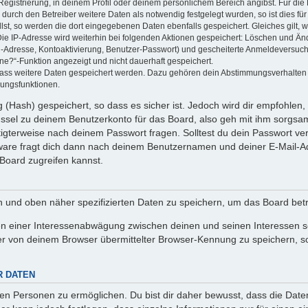
Registrierung, in deinem Profil oder deinem persönlichem Bereich angibst. Für di
rch den Betreiber weitere Daten als notwendig festgelegt wurden, so ist dies für 
llst, so werden die dort eingegebenen Daten ebenfalls gespeichert. Gleiches gilt, 
Die IP-Adresse wird weiterhin bei folgenden Aktionen gespeichert: Löschen und Än
l-Adresse, Kontoaktivierung, Benutzer-Passwort) und gescheiterte Anmeldeversuch
ine?“-Funktion angezeigt und nicht dauerhaft gespeichert.
 dass weitere Daten gespeichert werden. Dazu gehören dein Abstimmungsverhalten
gungsfunktionen.
(Hash) gespeichert, so dass es sicher ist. Jedoch wird dir empfohlen, 
ssel zu deinem Benutzerkonto für das Board, also geh mit ihm sorgsam
htigterweise nach deinem Passwort fragen. Solltest du dein Passwort v
are fragt dich dann nach deinem Benutzernamen und deiner E-Mail-Ad
Board zugreifen kannst.
en und oben näher spezifizierten Daten zu speichern, um das Board bet
en einer Interessenabwägung zwischen deinen und seinen Interessen sow
r von deinem Browser übermittelter Browser-Kennung zu speichern, so
R DATEN
n Personen zu ermöglichen. Du bist dir daher bewusst, dass die Daten d