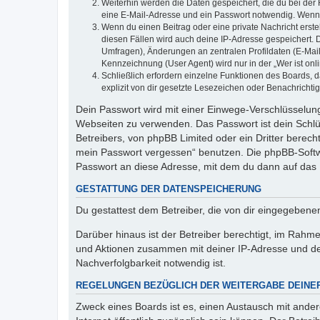
Weiterhin werden die Daten gespeichert, die du bei der 
eine E-Mail-Adresse und ein Passwort notwendig. Wenn du
Wenn du einen Beitrag oder eine private Nachricht erste
diesen Fällen wird auch deine IP-Adresse gespeichert. 
Umfragen), Änderungen an zentralen Profildaten (E-Mai
Kennzeichnung (User Agent) wird nur in der „Wer ist onl
Schließlich erfordern einzelne Funktionen des Boards,
explizit von dir gesetzte Lesezeichen oder Benachrichti
Dein Passwort wird mit einer Einwege-Verschlüsselung 
Webseiten zu verwenden. Das Passwort ist dein Schlü
Betreibers, von phpBB Limited oder ein Dritter berec
mein Passwort vergessen“ benutzen. Die phpBB-Softw
Passwort an diese Adresse, mit dem du dann auf das 
GESTATTUNG DER DATENSPEICHERUNG
Du gestattest dem Betreiber, die von dir eingegeben
Darüber hinaus ist der Betreiber berechtigt, im Rahm
und Aktionen zusammen mit deiner IP-Adresse und de
Nachverfolgbarkeit notwendig ist.
REGELUNGEN BEZÜGLICH DER WEITERGABE DEINE
Zweck eines Boards ist es, einen Austausch mit andere