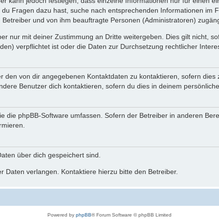
ber kann jedoch festlegen, dass einzelne Informationen nur für einen ei
n du Fragen dazu hast, suche nach entsprechenden Informationen im Fo
n Betreiber und von ihm beauftragte Personen (Administratoren) zugäng
r nur mit deiner Zustimmung an Dritte weitergeben. Dies gilt nicht, s
n) verpflichtet ist oder die Daten zur Durchsetzung rechtlicher Interes
er den von dir angegebenen Kontaktdaten zu kontaktieren, sofern dies 
andere Benutzer dich kontaktieren, sofern du dies in deinem persönliche
, die die phpBB-Software umfassen. Sofern der Betreiber in anderen Be
ormieren.
 Daten über dich gespeichert sind.
 Daten verlangen. Kontaktiere hierzu bitte den Betreiber.
Powered by
phpBB
® Forum Software © phpBB Limited