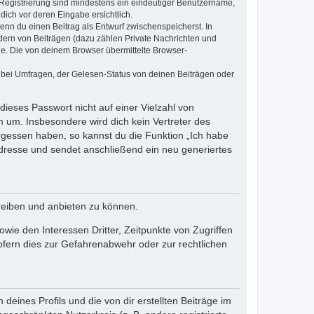
e Registrierung sind mindestens ein eindeutiger Benutzername,
dich vor deren Eingabe ersichtlich.
wenn du einen Beitrag als Entwurf zwischenspeicherst. In
dern von Beiträgen (dazu zählen Private Nachrichten und
e. Die von deinem Browser übermittelte Browser-
 bei Umfragen, der Gelesen-Status von deinen Beiträgen oder
dieses Passwort nicht auf einer Vielzahl von
 um. Insbesondere wird dich kein Vertreter des
ergessen haben, so kannst du die Funktion „Ich habe
resse und sendet anschließend ein neu generiertes
reiben und anbieten zu können.
ie den Interessen Dritter, Zeitpunkte von Zugriffen
fern dies zur Gefahrenabwehr oder zur rechtlichen
eines Profils und die von dir erstellten Beiträge im