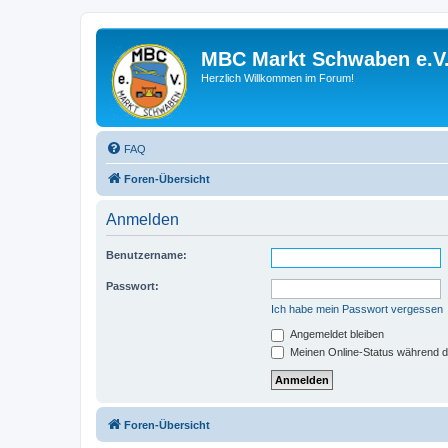
MBC Markt Schwaben e.V
Herzlich Willkommen im Forum!
FAQ
Foren-Übersicht
Anmelden
Benutzername:
Passwort:
Ich habe mein Passwort vergessen
Angemeldet bleiben
Meinen Online-Status während d
Foren-Übersicht