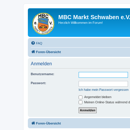
MBC Markt Schwaben e.V
Herzlich Willkommen im Forum!
FAQ
Foren-Übersicht
Anmelden
Benutzername:
Passwort:
Ich habe mein Passwort vergessen
Angemeldet bleiben
Meinen Online-Status während d
Foren-Übersicht