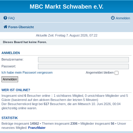
MBC Markt Schwaben e.V.
FAQ
Anmelden
Foren-Übersicht
Aktuelle Zeit: Freitag 7. August 2026, 07:22
Dieses Board hat keine Foren.
ANMELDEN
Benutzername:
Passwort:
Ich habe mein Passwort vergessen
Angemeldet bleiben
WER IST ONLINE?
Insgesamt sind
6
Besucher online :: 1 sichtbares Mitglied, 0 unsichtbare Mitglieder und 5
Gäste (basierend auf den aktiven Besuchern der letzten 5 Minuten)
Der Besucherrekord liegt bei
517
Besuchern, die am Mittwoch 10. Juni 2026, 00:04
gleichzeitig online waren.
STATISTIK
Beiträge insgesamt
14562
• Themen insgesamt
2306
• Mitglieder insgesamt
56
• Unser
neuestes Mitglied:
FranzMaier